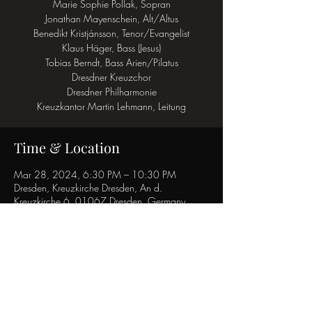
Marie Sophie Pollak, Sopran
Jonathan Mayenschein, Alt/Altus
Benedikt Kristjánsson, Tenor/Evangelist
Klaus Häger, Bass (Jesus)
Tobias Berndt, Bass Arien/Pilatus
Dresdner Kreuzchor
Dresdner Philharmonie
Kreuzkantor Martin Lehmann, Leitung
Time & Location
Mar 28, 2024, 6:30 PM – 10:30 PM
Dresden, Kreuzkirche Dresden, An d.
Kreuzkirche 6, 01067 Dresden, Germany
Share this event