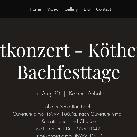
Home
Video
Gallery
Bio
Contact
tkonzert - Köth
Bachfesttage
Fri, Aug 30
  |  
Köthen (Anhalt)
Johann Sebastian Bach:
Ouverture a-moll (BWV 1067a, nach Ouverture h-moll)
Kantatenarien und Choräle
Violinkonzert E-Dur (BWV 1042)
Tripelkonzert a-moll (BWV 1044)